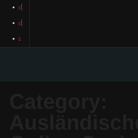
Category:
Ausländisch