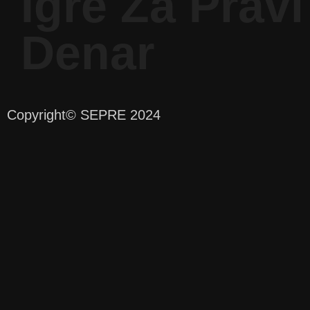
Igre Za Pravi
Denar
Copyright
© SEPRE 2024