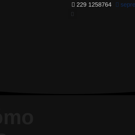
229 1258764
sepr
ómo