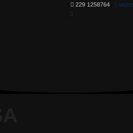
229 1258764
sepr
SA