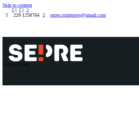
Skip to content
229 1258764
sepre.extintores@gmail.com
Category: faq