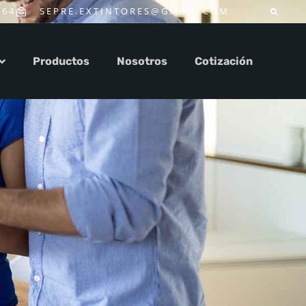
764
SEPRE.EXTINTORES@GMAIL.COM
Productos
Nosotros
Cotización