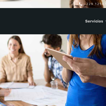
229 1258
Servicios