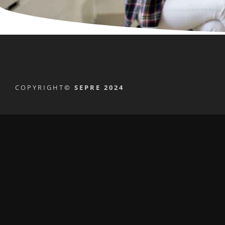
COPYRIGHT
© SEPRE 2024