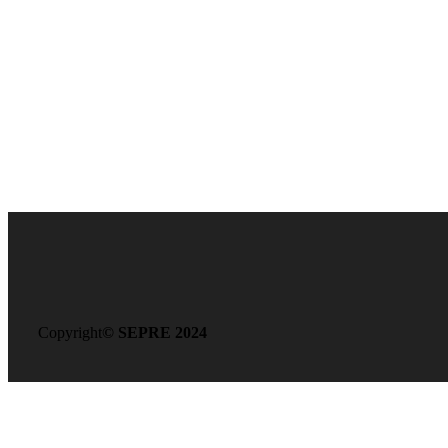
Copyright
© SEPRE 2024