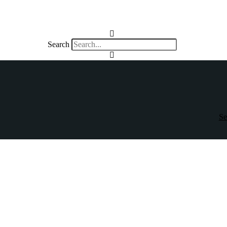
Search
Se