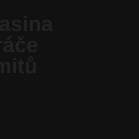
asina
ráče
mitů