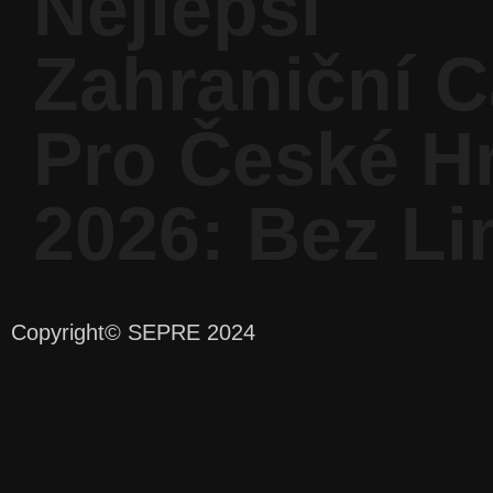
Nejlepší
Zahraniční C
Pro České H
2026: Bez Li
Copyright
© SEPRE 2024