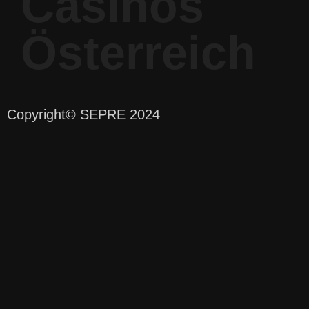
Casinos
Österreich
Copyright
© SEPRE 2024