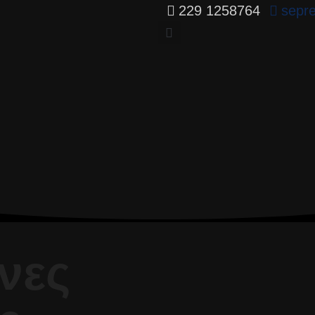
229 1258764
sepr
νες