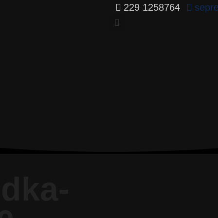
229 1258764
sepr
odka-