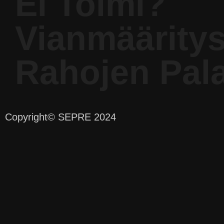
Ei Toimi?
Vianmäärity
Rahojen Pal
Copyright
© SEPRE 2024