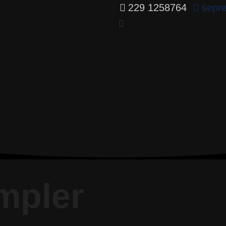
229 1258764
sepr
mpler