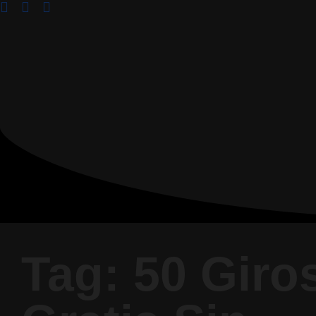
Tag: 50 Giro