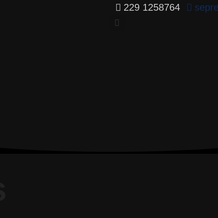
229 1258764
sepr
s