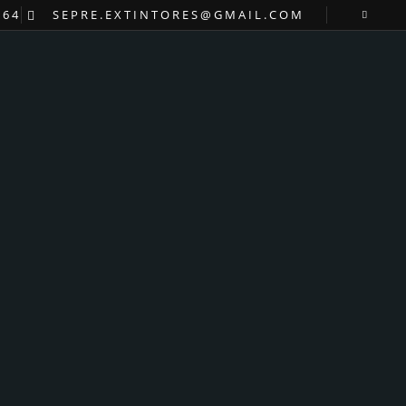
764
SEPRE.EXTINTORES@GMAIL.COM