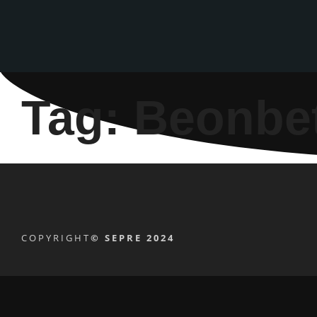
Tag: Beonbe
COPYRIGHT
© SEPRE 2024