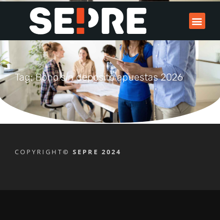
Tag: Bono sin depósito apuestas 2026
COPYRIGHT
© SEPRE 2024