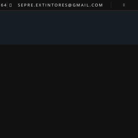
764
SEPRE.EXTINTORES@GMAIL.COM