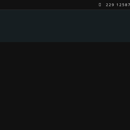
229 1258