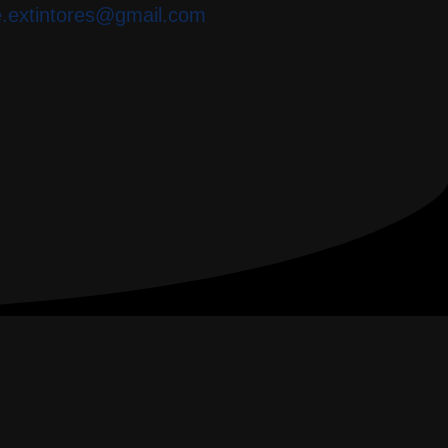
e.extintores@gmail.com