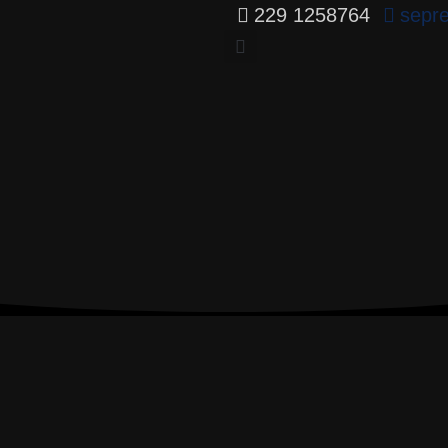
229 1258764
sepr