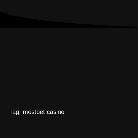
Tag: mostbet casino