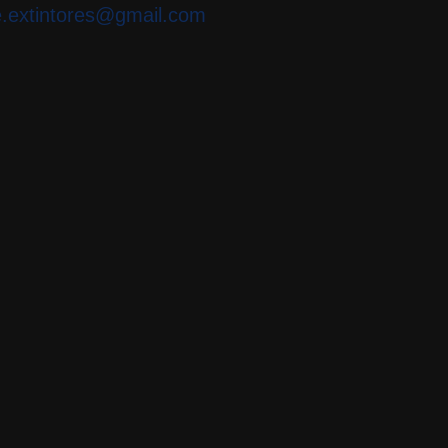
e.extintores@gmail.com