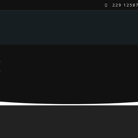
229 1258
t