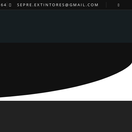
764
SEPRE.EXTINTORES@GMAIL.COM