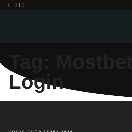
Tag: Mostbe
Login
COPYRIGHT
© SEPRE 2024