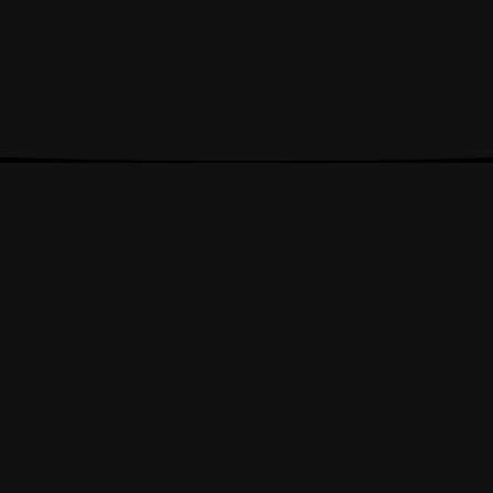
229 1258764
sepr