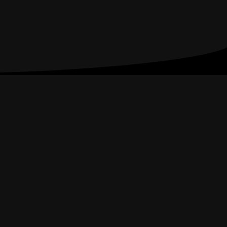
e.extintores@gmail.com