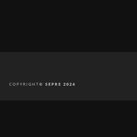
COPYRIGHT
© SEPRE 2024